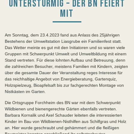
UNTERSTÜRMIG – DER BN FEIERT
MIT
Am Sonntag, dem 23.4.2023 fand aus Anlass des 25jährigen
Bestehens der Umweltstation Liasgrube ein Familienfest statt.
Das Wetter meinte es gut mit den Initiatoren und so waren viele
Gruppen mit Schwerpunkt Umwelt und Umweltbildung mit einem
Stand vertreten. Für diese lohnten Aufbau und Betreuung, denn
die zahlreichen Besucher, meistens Familien mit Kindern, zeigten
über die gesamte Dauer der Veranstaltung reges Interesse für
das reichhaltige Angebot von Energieberatung, Gartenquiz,
Holzspielzeug, Bioapfelsaft bis zur fachgerechten Montage von
Nistkästen im Garten.
Die Ortsgruppe Forchheim des BN war mit dem Schwerpunkt
Wildbienen und bienengerechte Gärten ebenfalls vertreten.
Barbara Kornalik und Axel Schauder leiteten die interessierten
Kinder im Bau von Wildbienen-Nisthilfen aus Schilfgras und Holz
an. Hier wurde geschraubt und gehämmert und die fleißigen
Baumeister konnten anschließend ihr selbstgebautes