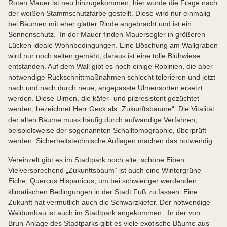
Roten Mauer ist neu hinzugekommen, hier wurde die Frage nach
der weißen Stammschutzfarbe gestellt. Diese wird nur einmalig
bei Bäumen mit eher glatter Rinde angebracht und ist ein
Sonnenschutz. In der Mauer finden Mauersegler in größeren
Lücken ideale Wohnbedingungen. Eine Böschung am Wallgraben
wird nur noch selten gemäht, daraus ist eine tolle Blühwiese
entstanden. Auf dem Wall gibt es noch einige Robinien, die aber
notwendige Rückschnittmaßnahmen schlecht tolerieren und jetzt
nach und nach durch neue, angepasste Ulmensorten ersetzt
werden. Diese Ulmen, die käfer- und pilzresistent gezüchtet
werden, bezeichnet Herr Geck als „Zukunftsbäume“. Die Vitalität
der alten Bäume muss häufig durch aufwändige Verfahren,
beispielsweise der sogenannten Schalltomographie, überprüft
werden. Sicherheitstechnische Auflagen machen das notwendig.
Vereinzelt gibt es im Stadtpark noch alte, schöne Eiben.
Vielversprechend „Zukunftsbaum“ ist auch eine Wintergrüne
Eiche, Quercus Hispanicus, um bei schwieriger werdenden
klimatischen Bedingungen in der Stadt Fuß zu fassen. Eine
Zukunft hat vermutlich auch die Schwarzkiefer. Der notwendige
Waldumbau ist auch im Stadtpark angekommen. In der von
Brun-Anlage des Stadtparks gibt es viele exotische Bäume aus