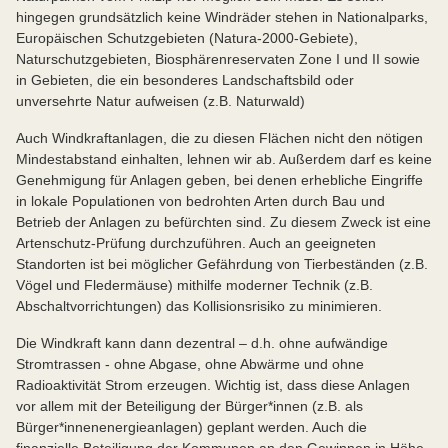
hingegen grundsätzlich keine Windräder stehen in Nationalparks,
Europäischen Schutzgebieten (Natura-2000-Gebiete),
Naturschutzgebieten, Biosphärenreservaten Zone I und II sowie
in Gebieten, die ein besonderes Landschaftsbild oder
unversehrte Natur aufweisen (z.B. Naturwald)
Auch Windkraftanlagen, die zu diesen Flächen nicht den nötigen
Mindestabstand einhalten, lehnen wir ab. Außerdem darf es keine
Genehmigung für Anlagen geben, bei denen erhebliche Eingriffe
in lokale Populationen von bedrohten Arten durch Bau und
Betrieb der Anlagen zu befürchten sind. Zu diesem Zweck ist eine
Artenschutz-Prüfung durchzuführen. Auch an geeigneten
Standorten ist bei möglicher Gefährdung von Tierbeständen (z.B.
Vögel und Fledermäuse) mithilfe moderner Technik (z.B.
Abschaltvorrichtungen) das Kollisionsrisiko zu minimieren.
Die Windkraft kann dann dezentral – d.h. ohne aufwändige
Stromtrassen - ohne Abgase, ohne Abwärme und ohne
Radioaktivität Strom erzeugen. Wichtig ist, dass diese Anlagen
vor allem mit der Beteiligung der Bürger*innen (z.B. als
Bürger*innenenergieanlagen) geplant werden. Auch die
finanzielle Beteiligung der Kommunen an den Gewinnen in Höhe