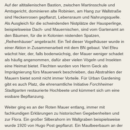
Auf der altitalienischen Bastion, zwischen Martinsschule und
Amtsgericht, dominieren alte Robinien, am Hang zur Wallstraße
sind Heckenrosen gepflanzt, Lebensraum und Nahrungsquelle.
Als Ausgleich für die schwindenden Nistplätze der Hausperlinge,
beispielsweise Dach- und Mauernischen, sind vom Gartenamt an
den Bäumen, für die in Kolonien nistenden Spatzen,
„Reihenhäuser“ angebracht. Ein Teil dieser Vogelhäuser wurde in
einer Aktion in Zusammenarbeit mit dem BN gebaut. Viel Efeu
wächst hier, der, falls bodenwüchsig, der Mauer weniger schadet
als häufig angenommen, dafür aber vielen Vögeln und Insekten
eine Heimat bietet. Flechten wurden von Herrn Geck als
Imprägnierung fürs Mauerwerk beschrieben, das Abstrahlen der
Mauern bietet somit nicht immer Vorteile. Für Urban Gardening
gibt es auch Platz, die ehrenamtliche Initiative
Forchheimer
Stadtgarten
restaurierte Hochbeete und kümmert sich um eine
essbare Bepflanzung.
Weiter ging es an der Roten Mauer entlang, immer mit
fachkundigen Erklärungen zu historischen Gegebenheiten und
zur Flora. Ein großer Silberahorn im Wallgraben beispielsweise
wurde 1920 von Hugo Post gepflanzt. Ein Maulbeerbaum an der