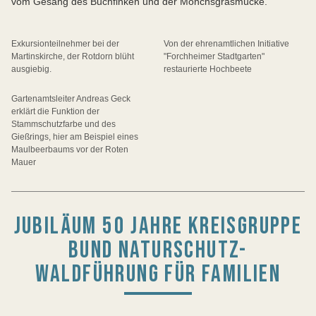
vom Gesang des Buchfinken und der Mönchsgrasmücke.
Exkursionteilnehmer bei der
Von der ehrenamtlichen Initiative
Martinskirche, der Rotdorn blüht
"Forchheimer Stadtgarten"
ausgiebig.
restaurierte Hochbeete
Gartenamtsleiter Andreas Geck
erklärt die Funktion der
Stammschutzfarbe und des
Gießrings, hier am Beispiel eines
Maulbeerbaums vor der Roten
Mauer
JUBILÄUM 50 JAHRE KREISGRUPPE
BUND NATURSCHUTZ-
WALDFÜHRUNG FÜR FAMILIEN