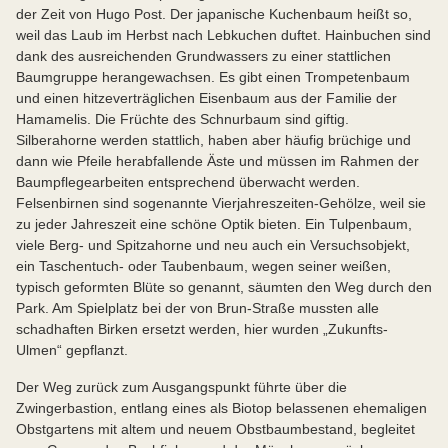
der Zeit von Hugo Post. Der japanische Kuchenbaum heißt so,
weil das Laub im Herbst nach Lebkuchen duftet. Hainbuchen sind
dank des ausreichenden Grundwassers zu einer stattlichen
Baumgruppe herangewachsen. Es gibt einen Trompetenbaum
und einen hitzeverträglichen Eisenbaum aus der Familie der
Hamamelis. Die Früchte des Schnurbaum sind giftig.
Silberahorne werden stattlich, haben aber häufig brüchige und
dann wie Pfeile herabfallende Äste und müssen im Rahmen der
Baumpflegearbeiten entsprechend überwacht werden.
Felsenbirnen sind sogenannte Vierjahreszeiten-Gehölze, weil sie
zu jeder Jahreszeit eine schöne Optik bieten. Ein Tulpenbaum,
viele Berg- und Spitzahorne und neu auch ein Versuchsobjekt,
ein Taschentuch- oder Taubenbaum, wegen seiner weißen,
typisch geformten Blüte so genannt, säumten den Weg durch den
Park. Am Spielplatz bei der von Brun-Straße mussten alle
schadhaften Birken ersetzt werden, hier wurden „Zukunfts-
Ulmen“ gepflanzt.
Der Weg zurück zum Ausgangspunkt führte über die
Zwingerbastion, entlang eines als Biotop belassenen ehemaligen
Obstgartens mit altem und neuem Obstbaumbestand, begleitet