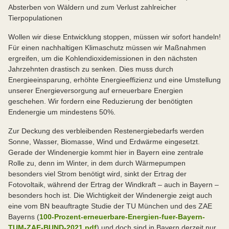
Absterben von Wäldern und zum Verlust zahlreicher
Tierpopulationen
Wollen wir diese Entwicklung stoppen, müssen wir sofort handeln!
Für einen nachhaltigen Klimaschutz müssen wir Maßnahmen
ergreifen, um die Kohlendioxidemissionen in den nächsten
Jahrzehnten drastisch zu senken. Dies muss durch
Energieeinsparung, erhöhte Energieeffizienz und eine Umstellung
unserer Energieversorgung auf erneuerbare Energien
geschehen. Wir fordern eine Reduzierung der benötigten
Endenergie um mindestens 50%.
Zur Deckung des verbleibenden Restenergiebedarfs werden
Sonne, Wasser, Biomasse, Wind und Erdwärme eingesetzt.
Gerade der Windenergie kommt hier in Bayern eine zentrale
Rolle zu, denn im Winter, in dem durch Wärmepumpen
besonders viel Strom benötigt wird, sinkt der Ertrag der
Fotovoltaik, während der Ertrag der Windkraft – auch in Bayern –
besonders hoch ist. Die Wichtigkeit der Windenergie zeigt auch
eine vom BN beauftragte Studie der TU München und des ZAE
Bayerns (
100-Prozent-erneuerbare-Energien-fuer-Bayern-
TUM-ZAE-BUND-2021.pdf
) und doch sind in Bayern derzeit nur