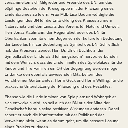
versammelten sich Mitglieder und Freunde des BN, um das
50jährige Bestehen der Kreisgruppe mit der Pflanzung eines
Lindenbaumes zu feiern. Frau MdB Lisa Badum würdigte die
Leistungen des BN für die Entwicklung des Kreises zu mehr
Naturschutz und den Einsatz des Vereins für Natur und Umwelt.
Herr Jonas Kaufmann, der Regionalbetreuer des BN für
Oberfranken spannte einen Bogen von der kulturellen Bedeutung
der Linde bis hin zur Bedeutung als Symbol des BN. Schließlich
hob der Kreisvorsitzende, Herr Dr. Ulrich Buchholz, die
Symbolkraft der Linde als „Hoffnungsbaum“ hervor, verbunden
mit dem Wunsch, dass die Linde inmitten des Spielplatzes für die
Kinder und ihre Familien ein Ort der Begegnung werden möge.
Er dankte den ebenfalls anwesenden Mitarbeitern des
Forchheimer Gartenamtes, Herrn Geck und Herrn Wilfling, für die
praktische Unterstützung der Pflanzung und des Festaktes.
Ebenso wie die Linde inmitten von Spielplatz und Wohngebiet
sich entwickeln wird, so soll auch der BN aus der Mitte der
Gesellschaft heraus seine positiven Wirkungen entfalten. Dabei
scheut er auch die Konfrontation mit der Politik und der
Verwaltung nicht, wenn es darum geht, um die bessere Lösung
eines Projekts zu ringen.