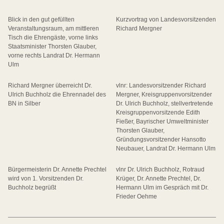
Blick in den gut gefüllten
Kurzvortrag von Landesvorsitzenden
Veranstaltungsraum, am mittleren
Richard Mergner
Tisch die Ehrengäste, vorne links
Staatsminister Thorsten Glauber,
vorne rechts Landrat Dr. Hermann
Ulm
Richard Mergner überreicht Dr.
vlnr: Landesvorsitzender Richard
Ulrich Buchholz die Ehrennadel des
Mergner, Kreisgruppenvorsitzender
BN in Silber
Dr. Ulrich Buchholz, stellvertretende
Kreisgruppenvorsitzende Edith
Fießer, Bayrischer Umweltminister
Thorsten Glauber,
Gründungsvorsitzender Hansotto
Neubauer, Landrat Dr. Hermann Ulm
Bürgermeisterin Dr. Annette Prechtel
vlnr Dr. Ulrich Buchholz, Rotraud
wird von 1. Vorsitzenden Dr.
Krüger, Dr. Annette Prechtel, Dr.
Buchholz begrüßt
Hermann Ulm im Gespräch mit Dr.
Frieder Oehme