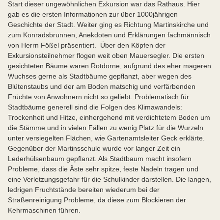
Start dieser ungewöhnlichen Exkursion war das Rathaus. Hier
gab es die ersten Informationen zur über 1000jährigen
Geschichte der Stadt. Weiter ging es Richtung Martinskirche und
zum Konradsbrunnen, Anekdoten und Erklärungen fachmännisch
von Herrn Fößel präsentiert. Über den Köpfen der
Exkursionsteilnehmer flogen weit oben Mauersegler. Die ersten
gesichteten Bäume waren Rotdorne, aufgrund des eher mageren
Wuchses gerne als Stadtbäume gepflanzt, aber wegen des
Blütenstaubs und der am Boden matschig und verfärbenden
Früchte von Anwohnern nicht so geliebt. Problematisch für
Stadtbäume generell sind die Folgen des Klimawandels:
Trockenheit und Hitze, einhergehend mit verdichtetem Boden um
die Stämme und in vielen Fällen zu wenig Platz für die Wurzeln
unter versiegelten Flächen, wie Gartenamtsleiter Geck erklärte.
Gegenüber der Martinsschule wurde vor langer Zeit ein
Lederhülsenbaum gepflanzt. Als Stadtbaum macht insofern
Probleme, dass die Äste sehr spitze, feste Nadeln tragen und
eine Verletzungsgefahr für die Schulkinder darstellen. Die langen,
ledrigen Fruchtstände bereiten wiederum bei der
Straßenreinigung Probleme, da diese zum Blockieren der
Kehrmaschinen führen.