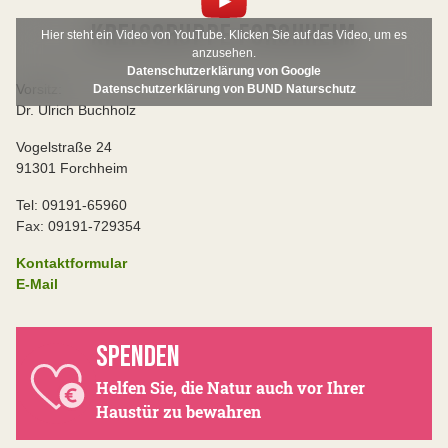
KREISGRUPPE FORCHHEIM
Hier steht ein Video von YouTube. Klicken Sie auf das Video, um es
anzusehen.
Datenschutzerklärung von Google
Vorsitz:
Datenschutzerklärung von BUND Naturschutz
Dr. Ulrich Buchholz
Vogelstraße 24
91301 Forchheim
Tel: 09191-65960
Fax: 09191-729354
Kontaktformular
E-Mail
SPENDEN
Helfen Sie, die Natur auch vor Ihrer
Haustür zu bewahren