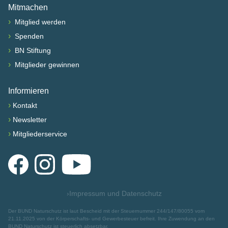
Mitmachen
›
Mitglied werden
›
Spenden
›
BN Stiftung
›
Mitglieder gewinnen
Informieren
›
Kontakt
›
Newsletter
›
Mitgliederservice
Facebook
Instagram
YouTube
›
Impressum und Datenschutz
Der BUND Naturschutz ist laut Bescheid mit der Steuernummer 244/147/80055 vom
21.11.2025 von der Körperschafts- und Gewerbesteuer befreit. Ihre Zuwendung an den
BUND Naturschutz ist steuerlich absetzbar.