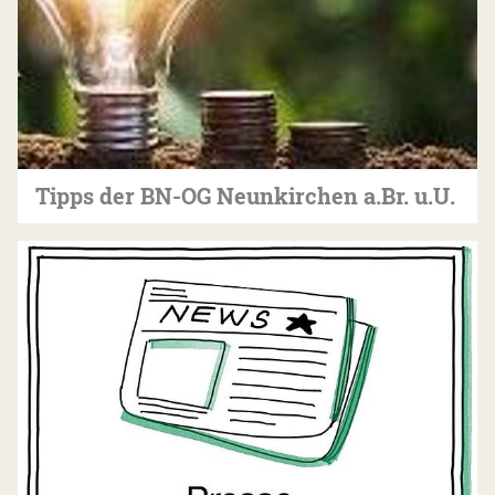
Tipps der BN-OG Neunkirchen a.Br. u.U.