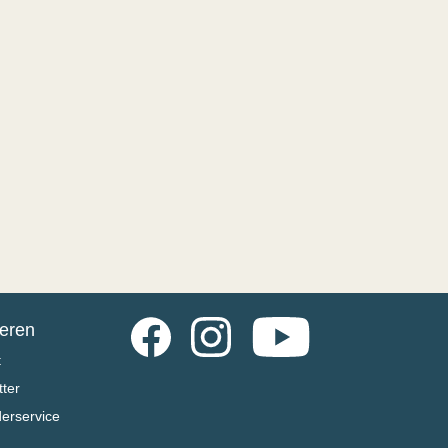
Facebook
Instagram
YouTube
ieren
t
ter
derservice