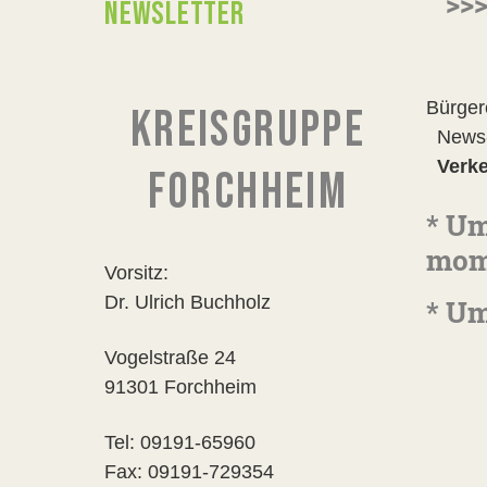
>>>
NEWSLETTER
Bürger
KREISGRUPPE
News-T
Verk
FORCHHEIM
* Um
mome
Vorsitz:
Dr. Ulrich Buchholz
* U
Vogelstraße 24
BIWO 
91301 Forchheim
Tel: 09191-65960
Fax: 09191-729354