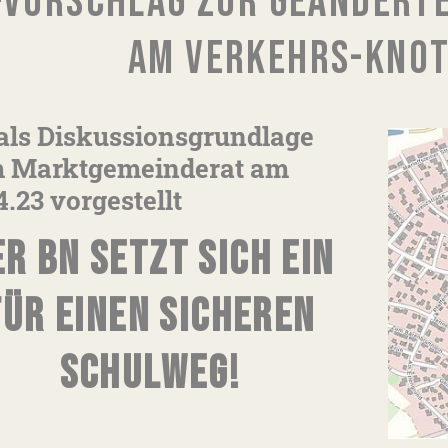
-VORSCHLAG ZUR GEÄNDERT
AM VERKEHRS-KNOT
als Diskussionsgrundlage
m Marktgemeinderat am
4.23 vorgestellt
ER BN SETZT SICH EIN
FÜR EINEN SICHEREN
SCHULWEG!