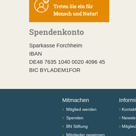
Treten Sie ein für
Mensch und Natur!
Spendenkonto
Sparkasse Forchheim
IBAN
DE48 7635 1040 0020 4096 45
BIC BYLADEM1FOR
Mitmachen
Inform
›
›
Mitglied werden
Kontak
›
›
Spenden
Newslet
›
›
BN Stiftung
Mitglie
›
Mitglieder gewinnen