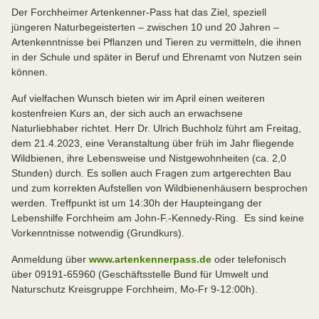
Der Forchheimer Artenkenner-Pass hat das Ziel, speziell
jüngeren Naturbegeisterten – zwischen 10 und 20 Jahren –
Artenkenntnisse bei Pflanzen und Tieren zu vermitteln, die ihnen
in der Schule und später in Beruf und Ehrenamt von Nutzen sein
können.
Auf vielfachen Wunsch bieten wir im April einen weiteren
kostenfreien Kurs an, der sich auch an erwachsene
Naturliebhaber richtet. Herr Dr. Ulrich Buchholz führt am Freitag,
dem 21.4.2023, eine Veranstaltung über früh im Jahr fliegende
Wildbienen, ihre Lebensweise und Nistgewohnheiten (ca. 2,0
Stunden) durch. Es sollen auch Fragen zum artgerechten Bau
und zum korrekten Aufstellen von Wildbienenhäusern besprochen
werden. Treffpunkt ist um 14:30h der Haupteingang der
Lebenshilfe Forchheim am John-F.-Kennedy-Ring. Es sind keine
Vorkenntnisse notwendig (Grundkurs).
Anmeldung über
www.artenkennerpass.de
oder telefonisch
über 09191-65960 (Geschäftsstelle Bund für Umwelt und
Naturschutz Kreisgruppe Forchheim, Mo-Fr 9-12:00h).