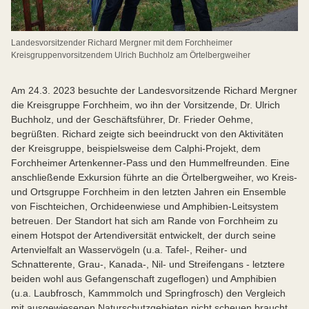
Landesvorsitzender Richard Mergner mit dem Forchheimer
Kreisgruppenvorsitzendem Ulrich Buchholz am Örtelbergweiher
Am 24.3. 2023 besuchte der Landesvorsitzende Richard Mergner
die Kreisgruppe Forchheim, wo ihn der Vorsitzende, Dr. Ulrich
Buchholz, und der Geschäftsführer, Dr. Frieder Oehme,
begrüßten. Richard zeigte sich beeindruckt von den Aktivitäten
der Kreisgruppe, beispielsweise dem Calphi-Projekt, dem
Forchheimer Artenkenner-Pass und den Hummelfreunden. Eine
anschließende Exkursion führte an die Örtelbergweiher, wo Kreis-
und Ortsgruppe Forchheim in den letzten Jahren ein Ensemble
von Fischteichen, Orchideenwiese und Amphibien-Leitsystem
betreuen. Der Standort hat sich am Rande von Forchheim zu
einem Hotspot der Artendiversität entwickelt, der durch seine
Artenvielfalt an Wasservögeln (u.a. Tafel-, Reiher- und
Schnatterente, Grau-, Kanada-, Nil- und Streifengans - letztere
beiden wohl aus Gefangenschaft zugeflogen) und Amphibien
(u.a. Laubfrosch, Kammmolch und Springfrosch) den Vergleich
mit ausgewiesenen Naturschutzgebieten nicht scheuen braucht.