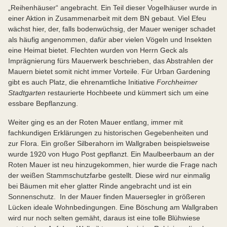
„Reihenhäuser“ angebracht. Ein Teil dieser Vogelhäuser wurde in
einer Aktion in Zusammenarbeit mit dem BN gebaut. Viel Efeu
wächst hier, der, falls bodenwüchsig, der Mauer weniger schadet
als häufig angenommen, dafür aber vielen Vögeln und Insekten
eine Heimat bietet. Flechten wurden von Herrn Geck als
Imprägnierung fürs Mauerwerk beschrieben, das Abstrahlen der
Mauern bietet somit nicht immer Vorteile. Für Urban Gardening
gibt es auch Platz, die ehrenamtliche Initiative
Forchheimer
Stadtgarten
restaurierte Hochbeete und kümmert sich um eine
essbare Bepflanzung.
Weiter ging es an der Roten Mauer entlang, immer mit
fachkundigen Erklärungen zu historischen Gegebenheiten und
zur Flora. Ein großer Silberahorn im Wallgraben beispielsweise
wurde 1920 von Hugo Post gepflanzt. Ein Maulbeerbaum an der
Roten Mauer ist neu hinzugekommen, hier wurde die Frage nach
der weißen Stammschutzfarbe gestellt. Diese wird nur einmalig
bei Bäumen mit eher glatter Rinde angebracht und ist ein
Sonnenschutz. In der Mauer finden Mauersegler in größeren
Lücken ideale Wohnbedingungen. Eine Böschung am Wallgraben
wird nur noch selten gemäht, daraus ist eine tolle Blühwiese