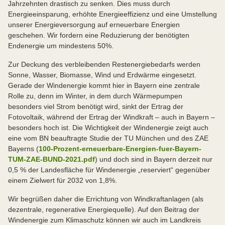
Jahrzehnten drastisch zu senken. Dies muss durch
Energieeinsparung, erhöhte Energieeffizienz und eine Umstellung
unserer Energieversorgung auf erneuerbare Energien
geschehen. Wir fordern eine Reduzierung der benötigten
Endenergie um mindestens 50%.
Zur Deckung des verbleibenden Restenergiebedarfs werden
Sonne, Wasser, Biomasse, Wind und Erdwärme eingesetzt.
Gerade der Windenergie kommt hier in Bayern eine zentrale
Rolle zu, denn im Winter, in dem durch Wärmepumpen
besonders viel Strom benötigt wird, sinkt der Ertrag der
Fotovoltaik, während der Ertrag der Windkraft – auch in Bayern –
besonders hoch ist. Die Wichtigkeit der Windenergie zeigt auch
eine vom BN beauftragte Studie der TU München und des ZAE
Bayerns (
100-Prozent-erneuerbare-Energien-fuer-Bayern-
TUM-ZAE-BUND-2021.pdf
) und doch sind in Bayern derzeit nur
0,5 % der Landesfläche für Windenergie „reserviert“ gegenüber
einem Zielwert für 2032 von 1,8%.
Wir begrüßen daher die Errichtung von Windkraftanlagen (als
dezentrale, regenerative Energiequelle). Auf den Beitrag der
Windenergie zum Klimaschutz können wir auch im Landkreis