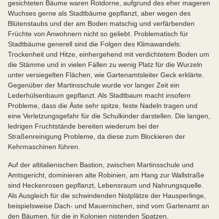
gesichteten Bäume waren Rotdorne, aufgrund des eher mageren
Wuchses gerne als Stadtbäume gepflanzt, aber wegen des
Blütenstaubs und der am Boden matschig und verfärbenden
Früchte von Anwohnern nicht so geliebt. Problematisch für
Stadtbäume generell sind die Folgen des Klimawandels:
Trockenheit und Hitze, einhergehend mit verdichtetem Boden um
die Stämme und in vielen Fällen zu wenig Platz für die Wurzeln
unter versiegelten Flächen, wie Gartenamtsleiter Geck erklärte.
Gegenüber der Martinsschule wurde vor langer Zeit ein
Lederhülsenbaum gepflanzt. Als Stadtbaum macht insofern
Probleme, dass die Äste sehr spitze, feste Nadeln tragen und
eine Verletzungsgefahr für die Schulkinder darstellen. Die langen,
ledrigen Fruchtstände bereiten wiederum bei der
Straßenreinigung Probleme, da diese zum Blockieren der
Kehrmaschinen führen.
Auf der altitalienischen Bastion, zwischen Martinsschule und
Amtsgericht, dominieren alte Robinien, am Hang zur Wallstraße
sind Heckenrosen gepflanzt, Lebensraum und Nahrungsquelle.
Als Ausgleich für die schwindenden Nistplätze der Hausperlinge,
beispielsweise Dach- und Mauernischen, sind vom Gartenamt an
den Bäumen, für die in Kolonien nistenden Spatzen,