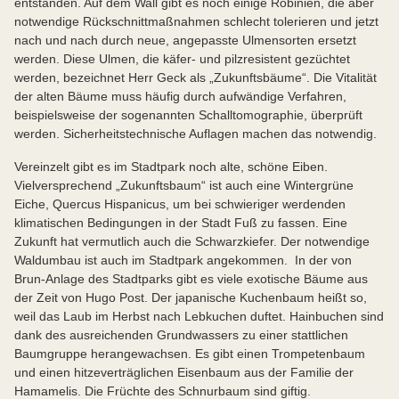
entstanden. Auf dem Wall gibt es noch einige Robinien, die aber
notwendige Rückschnittmaßnahmen schlecht tolerieren und jetzt
nach und nach durch neue, angepasste Ulmensorten ersetzt
werden. Diese Ulmen, die käfer- und pilzresistent gezüchtet
werden, bezeichnet Herr Geck als „Zukunftsbäume“. Die Vitalität
der alten Bäume muss häufig durch aufwändige Verfahren,
beispielsweise der sogenannten Schalltomographie, überprüft
werden. Sicherheitstechnische Auflagen machen das notwendig.
Vereinzelt gibt es im Stadtpark noch alte, schöne Eiben.
Vielversprechend „Zukunftsbaum“ ist auch eine Wintergrüne
Eiche, Quercus Hispanicus, um bei schwieriger werdenden
klimatischen Bedingungen in der Stadt Fuß zu fassen. Eine
Zukunft hat vermutlich auch die Schwarzkiefer. Der notwendige
Waldumbau ist auch im Stadtpark angekommen. In der von
Brun-Anlage des Stadtparks gibt es viele exotische Bäume aus
der Zeit von Hugo Post. Der japanische Kuchenbaum heißt so,
weil das Laub im Herbst nach Lebkuchen duftet. Hainbuchen sind
dank des ausreichenden Grundwassers zu einer stattlichen
Baumgruppe herangewachsen. Es gibt einen Trompetenbaum
und einen hitzeverträglichen Eisenbaum aus der Familie der
Hamamelis. Die Früchte des Schnurbaum sind giftig.