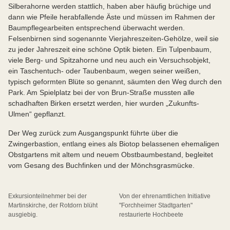
Silberahorne werden stattlich, haben aber häufig brüchige und
dann wie Pfeile herabfallende Äste und müssen im Rahmen der
Baumpflegearbeiten entsprechend überwacht werden.
Felsenbirnen sind sogenannte Vierjahreszeiten-Gehölze, weil sie
zu jeder Jahreszeit eine schöne Optik bieten. Ein Tulpenbaum,
viele Berg- und Spitzahorne und neu auch ein Versuchsobjekt,
ein Taschentuch- oder Taubenbaum, wegen seiner weißen,
typisch geformten Blüte so genannt, säumten den Weg durch den
Park. Am Spielplatz bei der von Brun-Straße mussten alle
schadhaften Birken ersetzt werden, hier wurden „Zukunfts-
Ulmen“ gepflanzt.
Der Weg zurück zum Ausgangspunkt führte über die
Zwingerbastion, entlang eines als Biotop belassenen ehemaligen
Obstgartens mit altem und neuem Obstbaumbestand, begleitet
vom Gesang des Buchfinken und der Mönchsgrasmücke.
Exkursionteilnehmer bei der
Von der ehrenamtlichen Initiative
Martinskirche, der Rotdorn blüht
"Forchheimer Stadtgarten"
ausgiebig.
restaurierte Hochbeete