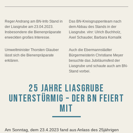
Reger Andrang am BN-Info Stand in
Das BN-Kreisgruppenteam nach
der Liasgrube am 23.04.2023.
dem Abbau des Stands in der
Insbesondere die Bienenpräparate
Liasgrube. vlnr: Ulrich Buchholz,
erweckten großes Interesse.
Axel Schauder, Barbara Kornalik
Umweltminister Thorsten Glauber
Auch die Ebermannstädter
lässt sich die Bienenpräparate
Bürgermeisterin Christiane Meyer
erklären.
besuchte das Jubiläumsfest der
Liasgrube und schaute auch am BN-
Stand vorbei.
25 JAHRE LIASGRUBE
UNTERSTÜRMIG – DER BN FEIERT
MIT
Am Sonntag, dem 23.4.2023 fand aus Anlass des 25jährigen