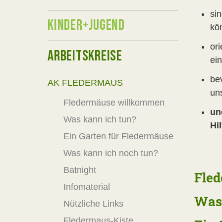
sin
KINDER+JUGEND
kö
ori
ARBEITSKREISE
ein
be
AK FLEDERMAUS
un
Fledermäuse willkommen
un
Was kann ich tun?
Hil
Ein Garten für Fledermäuse
Was kann ich noch tun?
Batnight
Fle
Infomaterial
Was 
Nützliche Links
Fledermaus-Kiste