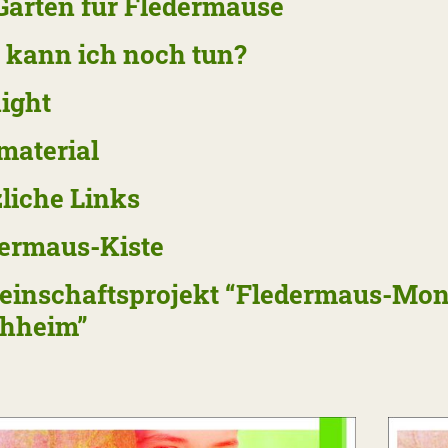
Garten für Fledermäuse
kann ich noch tun?
ight
material
liche Links
ermaus-Kiste
inschaftsprojekt “Fledermaus-Moni
chheim”