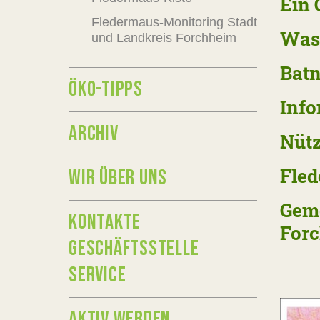
Ein 
Fledermaus-Monitoring Stadt
Was 
und Landkreis Forchheim
Batn
ÖKO-TIPPS
Info
ARCHIV
Nütz
Fled
WIR ÜBER UNS
Geme
KONTAKTE
For
GESCHÄFTSSTELLE
SERVICE
AKTIV WERDEN