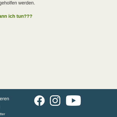
geholfen werden.
ann ich tun???
Facebook
Instagram
YouTube
ieren
t
ter