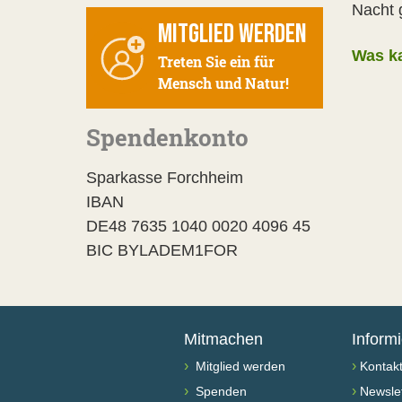
Nacht 
MITGLIED WERDEN
Was k
Treten Sie ein für
Mensch und Natur!
Spendenkonto
Sparkasse Forchheim
IBAN
DE48 7635 1040 0020 4096 45
BIC BYLADEM1FOR
Mitmachen
Inform
›
›
Mitglied werden
Kontak
›
›
Spenden
Newslet